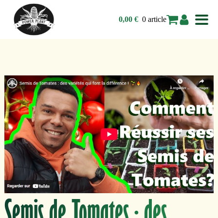
0 article
0,00
€
Semis de Tomates : des