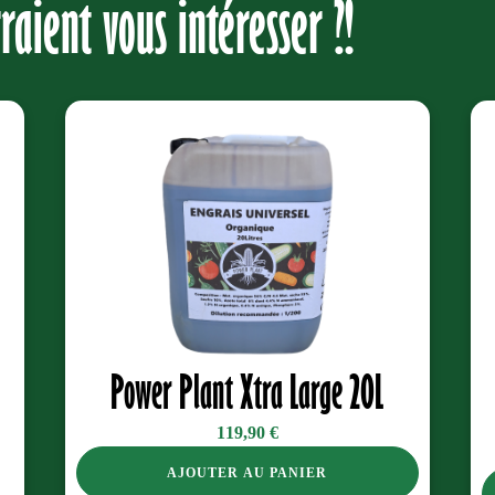
aient vous intéresser ?!
Power Plant Xtra Large 20L
119,90
€
AJOUTER AU PANIER