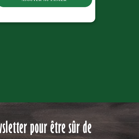
initial
actuel
était :
est :
59,80 €.
44,90 €.
sletter pour être sûr de