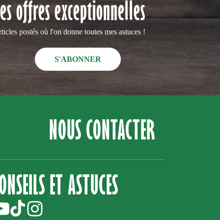
es offres exceptionnelles
rticles postés où l'on donne toutes mes astuces !
S'ABONNER
NOUS CONTACTER
ONSEILS ET ASTUCES