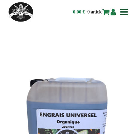
0 article
0,00
€