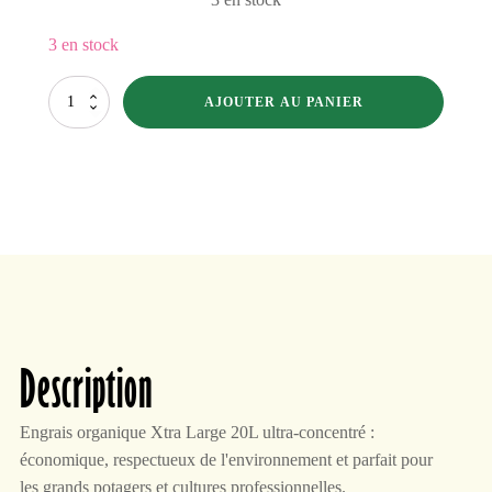
3 en stock
quantité
AJOUTER AU PANIER
de
Power
Plant
Xtra
Large
20L
Description
Engrais organique Xtra Large 20L ultra-concentré :
économique, respectueux de l'environnement et parfait pour
les grands potagers et cultures professionnelles.