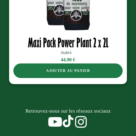
Maxi Pack Power Plant 2 x 2L
59,80
€
Le
Le
44,90
€
prix
prix
AJOUTER AU PANIER
initial
actuel
était :
est :
59,80 €.
44,90 €.
Retrouvez-nous sur les réseaux sociaux